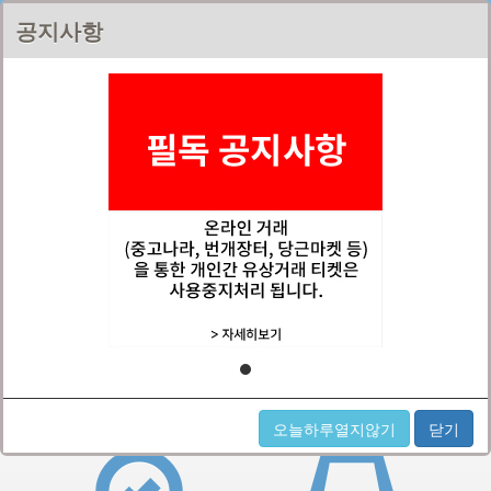
무비파이
공지사항
홈
메뉴
쿠폰인증번호등록
영화예매하기
오늘하루열지않기
닫기