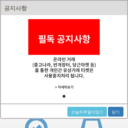
무비파이
공지사항
홈
메뉴
쿠폰인증번호등록
영화예매하기
오늘하루열지않기
닫기